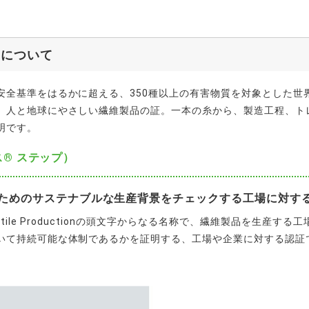
）について
安全基準をはるかに超える、350種以上の有害物質を対象とした世
、人と地球にやさしい繊維製品の証。一本の糸から、製造工程、ト
明です。
クス® ステップ）
ためのサステナブルな生産背景をチェックする工場に対す
e Textile Productionの頭文字からなる名称で、繊維製品を生
いて持続可能な体制であるかを証明する、工場や企業に対する認証で