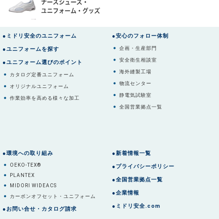
●ミドリ安全のユニフォーム
●安心のフォロー体制
企画・生産部門
●ユニフォームを探す
安全衛生相談室
●ユニフォーム選びのポイント
海外縫製工場
カタログ定番ユニフォーム
物流センター
オリジナルユニフォーム
静電気試験室
作業効率を高める様々な加工
全国営業拠点一覧
●環境への取り組み
●新着情報一覧
OEKO-TEX®
●プライバシーポリシー
PLANTEX
●全国営業拠点一覧
MIDORI WIDEACS
●企業情報
カーボンオフセット・ユニフォーム
●ミドリ安全.com
●お問い合せ・カタログ請求