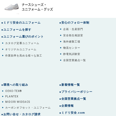
●ミドリ安全のユニフォーム
●安心のフォロー体制
企画・生産部門
●ユニフォームを探す
安全衛生相談室
●ユニフォーム選びのポイント
海外縫製工場
カタログ定番ユニフォーム
物流センター
オリジナルユニフォーム
静電気試験室
作業効率を高める様々な加工
全国営業拠点一覧
●環境への取り組み
●新着情報一覧
OEKO-TEX®
●プライバシーポリシー
PLANTEX
●全国営業拠点一覧
MIDORI WIDEACS
●企業情報
カーボンオフセット・ユニフォーム
●ミドリ安全.com
●お問い合せ・カタログ請求