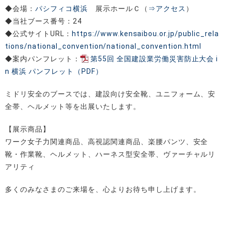
◆会場：
パシフィコ横浜
展示ホールＣ（
⇒アクセス
）
◆当社ブース番号：24
◆公式サイトURL：
https://www.kensaibou.or.jp/public_rela
tions/national_convention/national_convention.html
◆案内パンフレット：
第55回 全国建設業労働災害防止大会 i
n 横浜 パンフレット（PDF）
ミドリ安全のブースでは、建設向け安全靴、ユニフォーム、安
全帯、ヘルメット等を出展いたします。
【展示商品】
ワーク女子力関連商品、高視認関連商品、楽腰パンツ、安全
靴・作業靴、ヘルメット、ハーネス型安全帯、ヴァーチャルリ
アリティ
多くのみなさまのご来場を、心よりお待ち申し上げます。