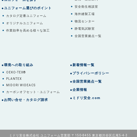
安全衛生相談室
●ユニフォーム選びのポイント
海外縫製工場
カタログ定番ユニフォーム
物流センター
オリジナルユニフォーム
静電気試験室
作業効率を高める様々な加工
全国営業拠点一覧
●環境への取り組み
●新着情報一覧
OEKO-TEX®
●プライバシーポリシー
PLANTEX
●全国営業拠点一覧
MIDORI WIDEACS
●企業情報
カーボンオフセット・ユニフォーム
●ミドリ安全.com
●お問い合せ・カタログ請求
ミドリ安全株式会社 ユニフォーム営業部 〒150-8455 東京都渋谷区広尾5-4-3